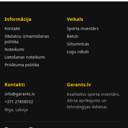
Informācija
Veikals
Kontakti
Sporta inventārs
Sīkdatņu izmantošanas
Batuti
politika
Siltumnīcas
Noteikumi
Logu roboti
Lietošanas noteikumi
Privātuma politika
Kontakti
Garants.lv
info@garants.lv
Kvalitatīvs sporta inventārs,
dārza aprīkojums un
+371 27858532
tehnoloģijas ikdienai.
Rīga, Latvija