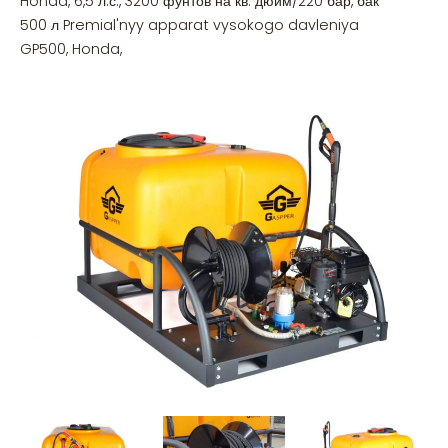
Honda, 6,5 л.с., 3200 фунтов на кв. дюйм/220 бар, бак
500 л Premial'nyy apparat vysokogo davleniya
GP500, Honda,