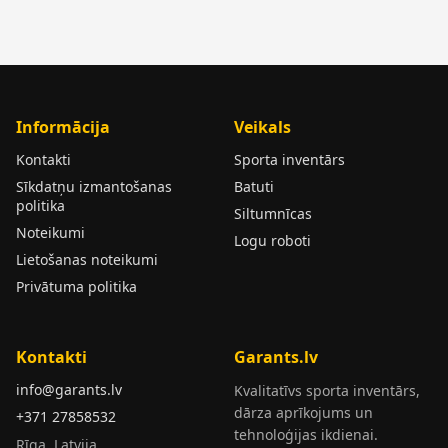
Informācija
Veikals
Kontakti
Sporta inventārs
Sīkdatņu izmantošanas
Batuti
politika
Siltumnīcas
Noteikumi
Logu roboti
Lietošanas noteikumi
Privātuma politika
Kontakti
Garants.lv
info@garants.lv
Kvalitatīvs sporta inventārs,
dārza aprīkojums un
+371 27858532
tehnoloģijas ikdienai.
Rīga, Latvija