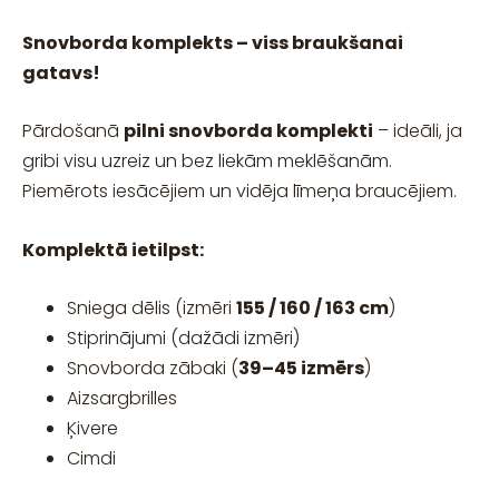
Snovborda komplekts – viss braukšanai
gatavs!
Pārdošanā
pilni snovborda komplekti
– ideāli, ja
gribi visu uzreiz un bez liekām meklēšanām.
Piemērots iesācējiem un vidēja līmeņa braucējiem.
Komplektā ietilpst:
Sniega dēlis (izmēri
155 / 160 / 163 cm
)
Stiprinājumi (dažādi izmēri)
Snovborda zābaki (
39–45 izmērs
)
Aizsargbrilles
Ķivere
Cimdi