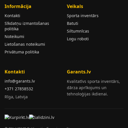
Informācija
Veikals
Kontakti
Sporta inventārs
Sīkdatņu izmantošanas
Batuti
politika
Siltumnīcas
Noteikumi
Logu roboti
Lietošanas noteikumi
Privātuma politika
Kontakti
Garants.lv
info@garants.lv
Kvalitatīvs sporta inventārs,
dārza aprīkojums un
+371 27858532
tehnoloģijas ikdienai.
Rīga, Latvija