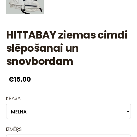
HITTABAY ziemas cimdi
slēpošanai un
snovbordam
€15.00
KRĀSA
IZMĒŖS