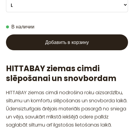
В наличии
Добавить в корзину
HITTABAY ziemas cimdi
slēpošanai un snovbordam
HITTABAY ziemas cimdi nodrošina roku aizsardzību,
siltumu un komfortu slēpošanas un snovborda laikā.
Ūdensizturīgais ārējais materiāls pasargā no sniega
un vēja, savukārt mīkstā iekšējā odere palīdz
saglabāt siltumu arī ilgstošas lietošanas laikā.