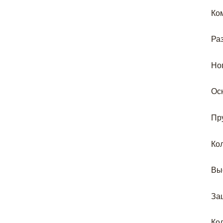
Ко
Раз
Ног
Ос
Пр
Ко
Вы
За
Ко