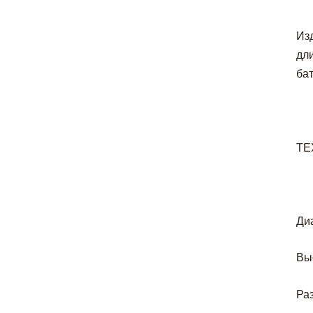
Из
дл
ба
ТЕ
Ди
Вы
Раз