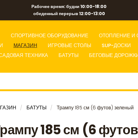
Рабочее время: будни 10:00-18:00
обеденный перерыв 12:00-13:00
Ы
СПОРТИВНОЕ ОБОРУДОВАНИЕ
ОТОПЛЕНИЕ И 
И
МАГАЗИН
ИГРОВЫЕ СТОЛЫ
SUP-ДОСКИ
САДОВАЯ ТЕХНИКА
БАТУТЫ
БЕГОВЫЕ ДОРОЖК
ГАЗИН
БАТУТЫ
Трампу 185 см (6 футов) зеленый
рампу 185 см (6 футов