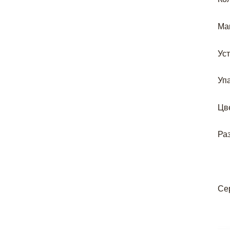
Ма
Ус
Уп
Цв
Раз
Се