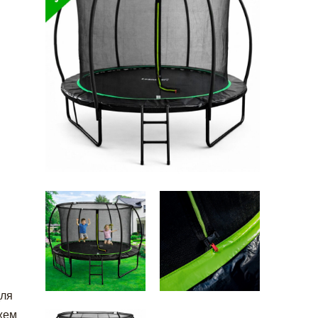
для
жем