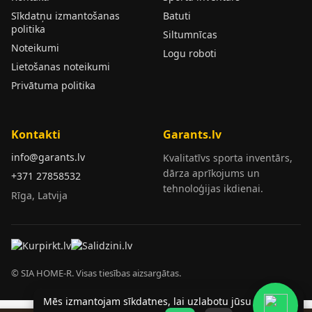
Sīkdatņu izmantošanas
Batuti
politika
Siltumnīcas
Noteikumi
Logu roboti
Lietošanas noteikumi
Privātuma politika
Kontakti
Garants.lv
info@garants.lv
Kvalitatīvs sporta inventārs,
dārza aprīkojums un
+371 27858532
tehnoloģijas ikdienai.
Rīga, Latvija
© SIA HOME-R. Visas tiesības aizsargātas.
Mēs izmantojam sīkdatnes, lai uzlabotu jūsu