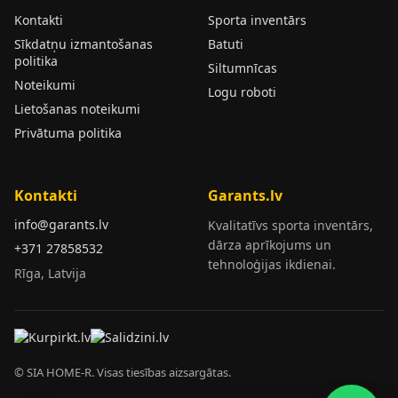
Kontakti
Sporta inventārs
Sīkdatņu izmantošanas
Batuti
politika
Siltumnīcas
Noteikumi
Logu roboti
Lietošanas noteikumi
Privātuma politika
Kontakti
Garants.lv
info@garants.lv
Kvalitatīvs sporta inventārs,
dārza aprīkojums un
+371 27858532
tehnoloģijas ikdienai.
Rīga, Latvija
© SIA HOME-R. Visas tiesības aizsargātas.