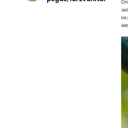
От
за
на
ак