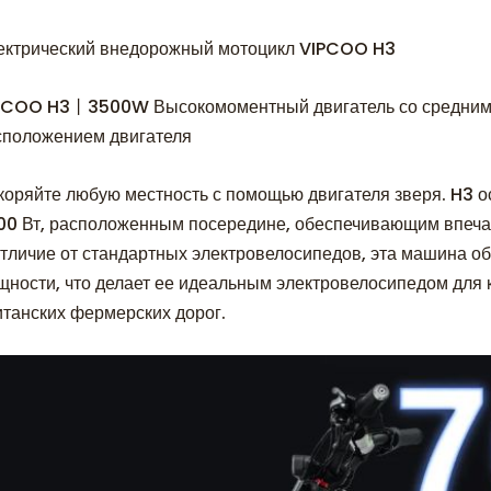
ектрический внедорожный мотоцикл VIPCOO H3
PCOO H3丨3500W Высокомоментный двигатель со средни
сположением двигателя
коряйте любую местность с помощью двигателя зверя. H3
00 Вт, расположенным посередине, обеспечивающим впеча
отличие от стандартных электровелосипедов, эта машина о
щности, что делает ее идеальным электровелосипедом для 
итанских фермерских дорог.