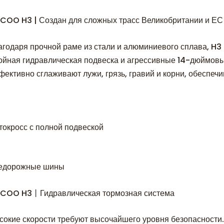
PCOO H3 | Создан для сложных трасс Великобритании и ЕС
агодаря прочной раме из стали и алюминиевого сплава, H3 
ойная гидравлическая подвеска и агрессивные 14-дюймо
фективно сглаживают лужи, грязь, гравий и корни, обеспеч
токросс с полной подвеской
едорожные шины
PCOO H3丨Гидравлическая тормозная система
сокие скорости требуют высочайшего уровня безопасности