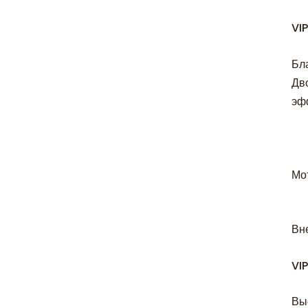
VI
Бл
Дв
эф
Мо
Вн
VI
Вы