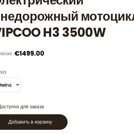
лектрический
внедорожный мотоцик
VIPCOO H3 3500W
€1499.00
699.00
āsa
Доступно для заказа
Добавить в корзину