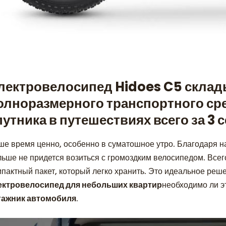
лектровелосипед Hidoes C5 склад
олноразмерного транспортного сре
путника в путешествиях всего за 3 
ше время ценно, особенно в суматошное утро. Благодаря
льше не придется возиться с громоздким велосипедом. Всег
пактный пакет, который легко хранить. Это идеальное решен
ектровелосипед для небольших квартир
необходимо ли э
гажник автомобиля
.