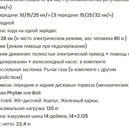
 км/ч)
ередачи: 10/15/25 км/ч (3 передачи: 15/25/32 км/ч)
ладной
ас хода на одной зарядке:
28 км (в чисто электрическом режиме, вес человека 80 кг)
 км (режим помощи при педалировании)
жим движения: полностью электрический привод + помощь 
далировании + велосипедный насос: в комплекте
ссельная заслонка: Рычаг газа (в комплекте с другим
тройством)
рмоза: передние и задние дисковые тормоза (механические
ки Phylier или Boli.
сплей: ЖК-дисплей. Корпус: Железный каркас.
симальная нагрузка: 120 кг
на: вакуумная шина 14 дюймов, 14×2.125
 нетто: 22,4 кг