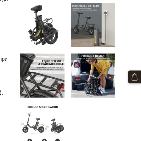
при
),