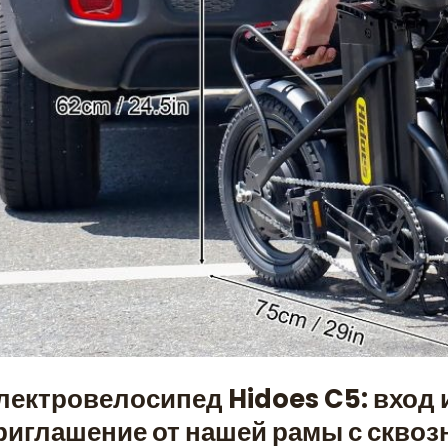
лектровелосипед Hidoes C5: вход 
риглашение от нашей рамы с скво