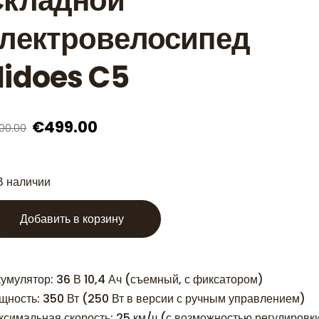
Складной
лектровелосипед
idoes C5
€499.00
00.00
В наличии
Добавить в корзину
кумулятор: 36 В 10,4 Ач (съемный, с фиксатором)
щность: 350 Вт (250 Вт в версии с ручным управлением)
ксимальная скорость: 25 км/ч (с возможностью регулировк