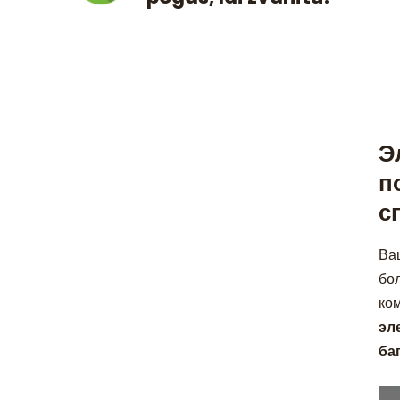
Э
п
с
Ва
бо
ком
эл
ба