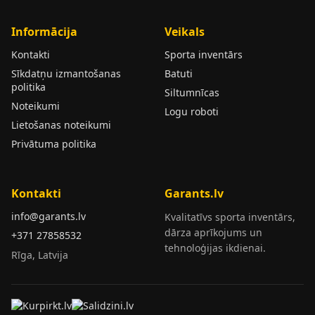
Informācija
Veikals
Kontakti
Sporta inventārs
Sīkdatņu izmantošanas
Batuti
politika
Siltumnīcas
Noteikumi
Logu roboti
Lietošanas noteikumi
Privātuma politika
Kontakti
Garants.lv
info@garants.lv
Kvalitatīvs sporta inventārs,
dārza aprīkojums un
+371 27858532
tehnoloģijas ikdienai.
Rīga, Latvija