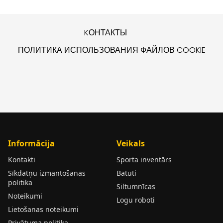
KОНТАКТЫ
ПОЛИТИКА ИСПОЛЬЗОВАНИЯ ФАЙЛОВ COOKIE
Informācija
Veikals
Kontakti
Sporta inventārs
Sīkdatņu izmantošanas
Batuti
politika
Siltumnīcas
Noteikumi
Logu roboti
Lietošanas noteikumi
Privātuma politika