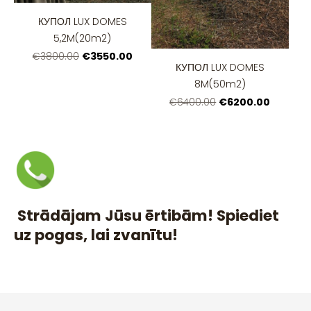
КУПОЛ LUX DOMES
5,2M(20m2)
€3550.00
€3800.00
КУПОЛ LUX DOMES
8M(50m2)
€6200.00
€6400.00
Strādājam Jūsu ērtibām! Spiediet
uz pogas, lai zvanītu!