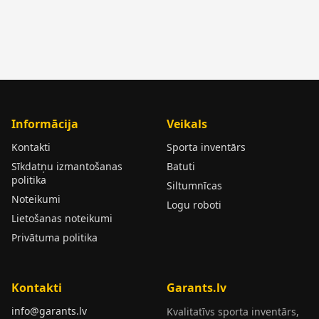
Informācija
Veikals
Kontakti
Sporta inventārs
Sīkdatņu izmantošanas
Batuti
politika
Siltumnīcas
Noteikumi
Logu roboti
Lietošanas noteikumi
Privātuma politika
Kontakti
Garants.lv
info@garants.lv
Kvalitatīvs sporta inventārs,