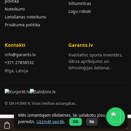
politika
Siltumnīcas
Noteikumi
Logu roboti
Lietošanas noteikumi
Privātuma politika
Kontakti
Garants.lv
info@garants.lv
Kvalitatīvs sporta inventārs,
dārza aprīkojums un
+371 27858532
tehnoloģijas ikdienai.
Rīga, Latvija
© SIA HOME-R. Visas tiesības aizsargātas.
Mēs izmantojam sīkdatnes, lai uzlabotu jūsu
pieredzi.
Uzzināt vairāk
.
OK
Nē