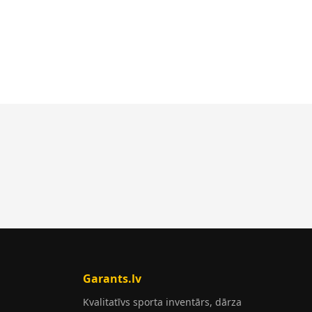
Garants.lv
Kvalitatīvs sporta inventārs, dārza