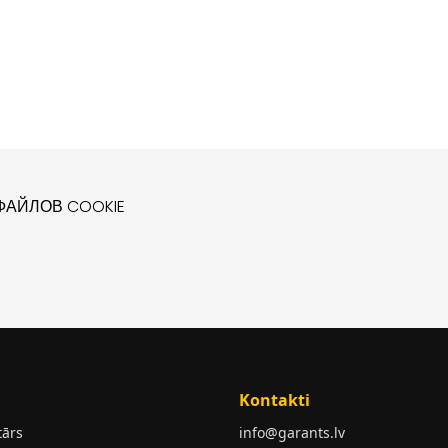
АЙЛОВ COOKIE
Kontakti
tārs
info@garants.lv