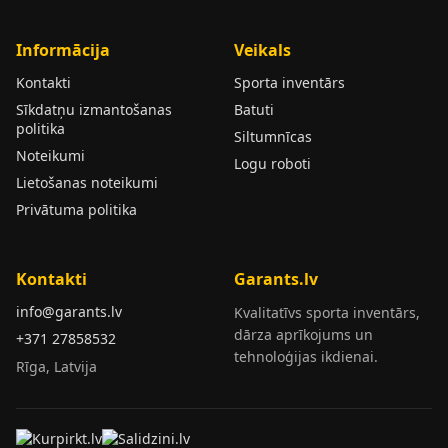
Informācija
Veikals
Kontakti
Sporta inventārs
Sīkdatņu izmantošanas
Batuti
politika
Siltumnīcas
Noteikumi
Logu roboti
Lietošanas noteikumi
Privātuma politika
Kontakti
Garants.lv
info@garants.lv
Kvalitatīvs sporta inventārs,
dārza aprīkojums un
+371 27858532
tehnoloģijas ikdienai.
Rīga, Latvija