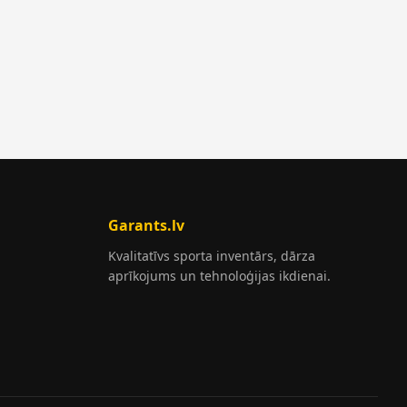
Garants.lv
Kvalitatīvs sporta inventārs, dārza
aprīkojums un tehnoloģijas ikdienai.