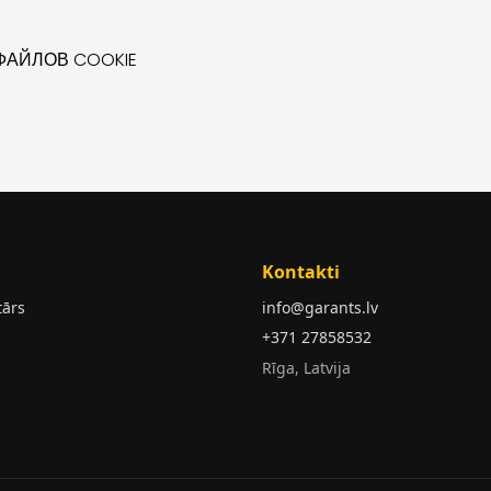
АЙЛОВ COOKIE
Kontakti
tārs
info@garants.lv
+371 27858532
Rīga, Latvija