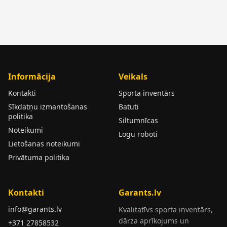
Informācija
Veikals
Kontakti
Sporta inventārs
Sīkdatņu izmantošanas
Batuti
politika
Siltumnīcas
Noteikumi
Logu roboti
Lietošanas noteikumi
Privātuma politika
Kontakti
Garants.lv
info@garants.lv
Kvalitatīvs sporta inventārs,
dārza aprīkojums un
+371 27858532