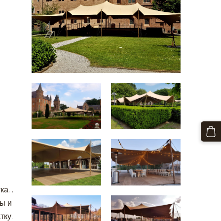
а. .
ы и
тку.