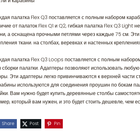
тли и карабины
ждая палатка Flex Q3 поставляется с полным набором кара
ичие от палаток Flex Q1 и Q2, гибкая палатка Flex Q3 Light
ани, а оснащена прочными петлями через каждые 75 см. Эти
пления ткани. на столбах, веревках и настенных крепления
ждая палатка Flex Q3 Loops поставляется с полным наборо
я сборки палатки. Адаптеры позволяют использовать любую
оры. Эти адаптеры легко привинчиваются к верхней части с
рабины используются для соединения проушин по бокам па
ойки. Вам нужно будет купить деревянные столбы самостоят
мер, который вам нужен, и это будет стоить дешевле, чем 
Share
Post
Pin