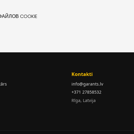
АЙЛОВ COOKIE
Kontakti
tārs
info@garants.lv
+371 27858532
Rīga, Latvija