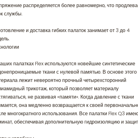
пряжение распределяется более равномерно, что продлева
ок службы.
отовление и доставка гибких палаток занимает от 3 до 4
ель.
хнологии
наших палатках Flex используются новейшие синтетические
донепроницаемые ткани с нулевой памятью. В основе этого
териала лежит невероятно прочный четырехсторонний
лиамидный трикотаж, который позволяет материалу
тягиваться, не развивая «памяти». Когда давление с ткани
имается, она медленно возвращается к своей первоначаль
сле многократного использования. Все палатки Flex Q3 имею
минат, обеспечивая дополнительную гидроизоляцию и защит