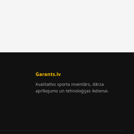
Garants.lv
Kvalitatīvs sporta inventārs, dārza
aprīkojums un tehnoloģijas ikdienai.