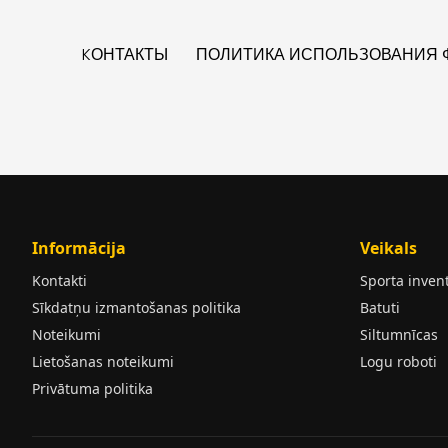
KОНТАКТЫ
ПОЛИТИКА ИСПОЛЬЗОВАНИЯ Ф
Informācija
Veikals
Kontakti
Sporta inven
Sīkdatņu izmantošanas politika
Batuti
Noteikumi
Siltumnīcas
Lietošanas noteikumi
Logu roboti
Privātuma politika