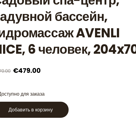
адовый спа-центр,
адувной бассейн,
идромассаж AVENLI
ICE, 6 человек, 204x7
€479.00
70.00
Доступно для заказа
Добавить в корзину