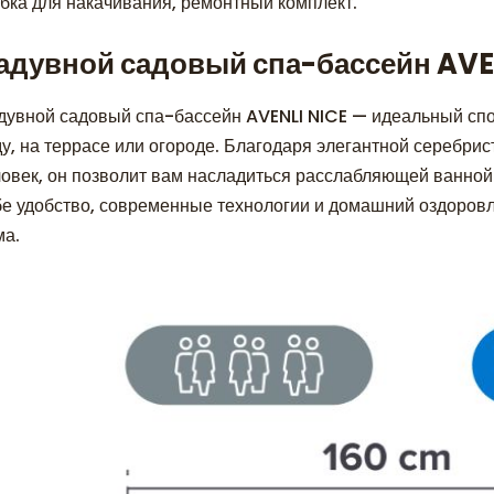
убка для накачивания, ремонтный комплект.
адувной садовый спа-бассейн AVEN
дувной садовый спа-бассейн AVENLI NICE — идеальный спо
ду, на террасе или огороде. Благодаря элегантной серебри
ловек, он позволит вам насладиться расслабляющей ванной в
бе удобство, современные технологии и домашний оздоровле
ма.