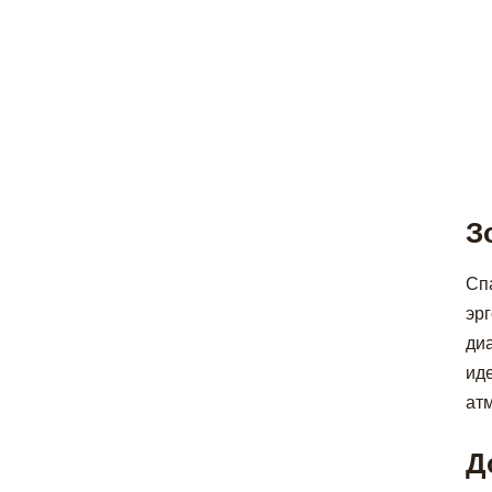
З
Сп
эр
ди
ид
ат
Д