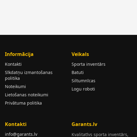
Informācija
Veikals
Kontakti
Sporta inventārs
Sīkdatņu izmantošanas
Batuti
politika
Siltumnīcas
Noteikumi
Logu roboti
Lietošanas noteikumi
Privātuma politika
Kontakti
Garants.lv
info@garants.lv
Kvalitatīvs sporta inventārs,