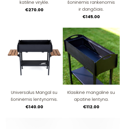
katiline virykle.
šoninėmis rankenomis
ir dangčiais.
€270.00
€145.00
Universalus Mangal su
Klasikinė mangalinė su
šoninėmis lentynomis.
apatine lentyna.
€140.00
€112.00