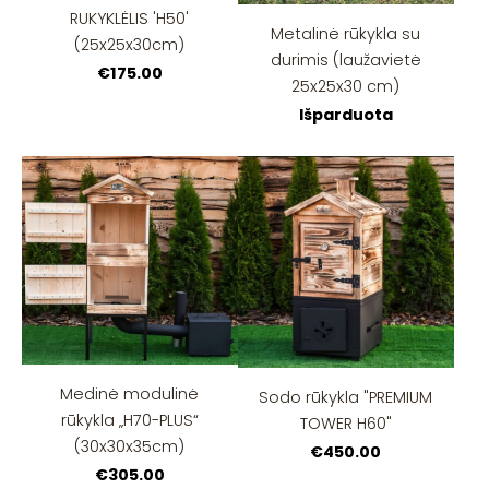
RUKYKLĖLIS 'H50'
Metalinė rūkykla su
(25x25x30cm)
durimis (laužavietė
€175.00
25x25x30 cm)
Išparduota
Medinė modulinė
Sodo rūkykla "PREMIUM
rūkykla „H70-PLUS“
TOWER H60"
(30x30x35cm)
€450.00
€305.00