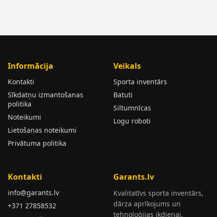
Informācija
Veikals
Kontakti
Sporta inventārs
Sīkdatņu izmantošanas
Batuti
politika
Siltumnīcas
Noteikumi
Logu roboti
Lietošanas noteikumi
Privātuma politika
Kontakti
Garants.lv
info@garants.lv
Kvalitatīvs sporta inventārs,
dārza aprīkojums un
+371 27858532
tehnoloģijas ikdienai.