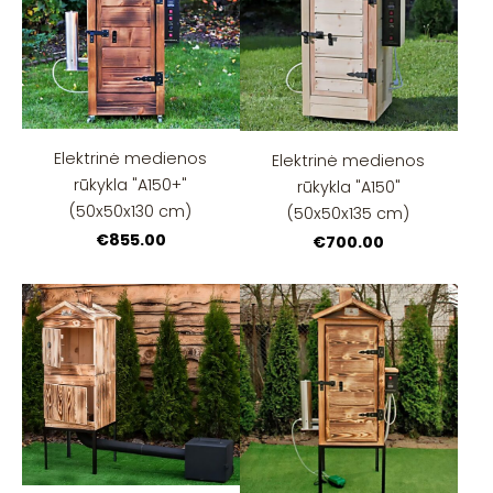
Elektrinė medienos
Elektrinė medienos
rūkykla "A150+"
rūkykla "A150"
(50x50x130 cm)
(50x50x135 cm)
€855.00
€700.00