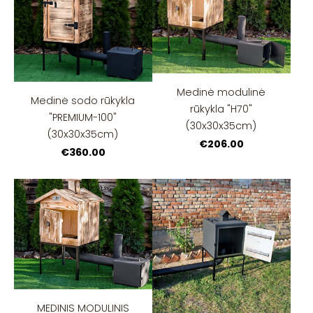
Medinė modulinė
Medinė sodo rūkykla
rūkykla "H70"
"PREMIUM-100"
(30x30x35cm)
(30x30x35cm)
€206.00
€360.00
MEDINIS MODULINIS