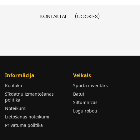
KONTAKTAI
(COOKIES)
Informācija
Veikals
Kontakti
Sporta inventārs
Sīkdatņu izmantošanas
Batuti
politika
Siltumnīcas
Noteikumi
Logu roboti
Lietošanas noteikumi
Privātuma politika