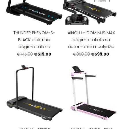
THUNDER PHENOM-S-
AINOLU – DOMINUS MAX
BLACK elektrinis
bėgimo takelis su
bėgimo takelis
automatiniu nuolydžiu
€519.00
€599.00
€745.00
€850.00