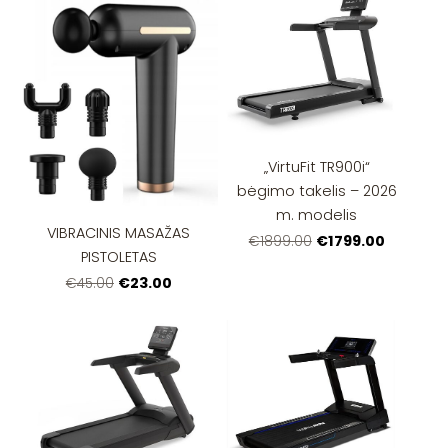
„VirtuFit TR900i“
bėgimo takelis – 2026
m. modelis
VIBRACINIS MASAŽAS
€1799.00
€1899.00
PISTOLETAS
€23.00
€45.00