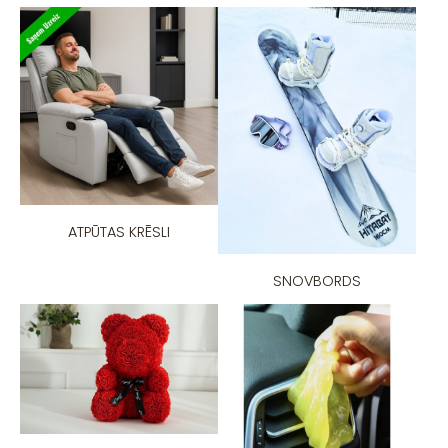
ATPŪTAS KRĒSLI
SNOVBORDS