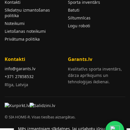
Kontakti
Sporta inventārs
Sīkdatņu izmantošanas
Batuti
politika
Siltumnīcas
Noteikumi
Logu roboti
Lietošanas noteikumi
Privātuma politika
Kontakti
Garants.lv
info@garants.lv
Kvalitatīvs sporta inventārs,
dārza aprīkojums un
+371 27858532
tehnoloģijas ikdienai.
Rīga, Latvija
© SIA HOME-R. Visas tiesības aizsargātas.
Mēs izmantojam sīkdatnes, lai uzlabotu jūsu