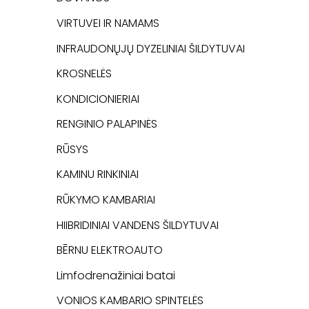
VIRTUVEI IR NAMAMS
INFRAUDONŲJŲ DYZELINIAI ŠILDYTUVAI
KROSNELĖS
KONDICIONIERIAI
RENGINIO PALAPINĖS
RŪSYS
KAMINU RINKINIAI
RŪKYMO KAMBARIAI
HIIBRIDINIAI VANDENS ŠILDYTUVAI
BĒRNU ELEKTROAUTO
Limfodrenažiniai batai
VONIOS KAMBARIO SPINTELĖS