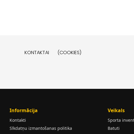
KONTAKTAI
(COOKIES)
Informācija
Veikals
Kontakti
Sporta inven
Sīkdatņu izmantošanas politika
Batuti