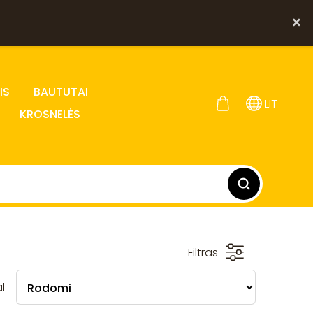
×
IS
BAUTUTAI
LIT
KROSNELĖS
Filtras
l