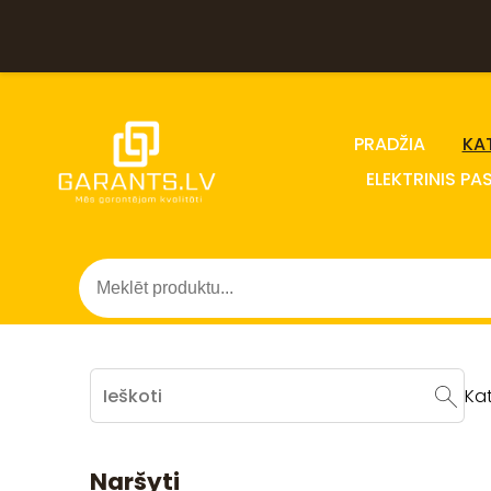
PRADŽIA
KA
ELEKTRINIS PA
Ka
Naršyti