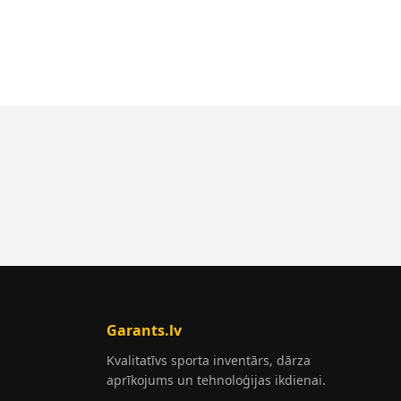
Garants.lv
Kvalitatīvs sporta inventārs, dārza
aprīkojums un tehnoloģijas ikdienai.