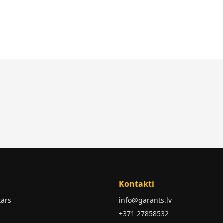
Kontakti
tārs
info@garants.lv
+371 27858532