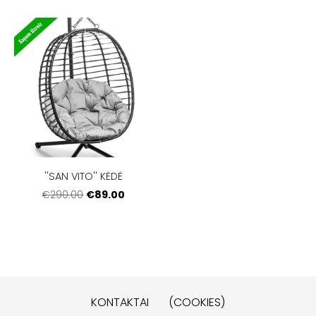
''SAN VITO'' KĖDĖ
€89.00
€290.00
KONTAKTAI
(COOKIES)