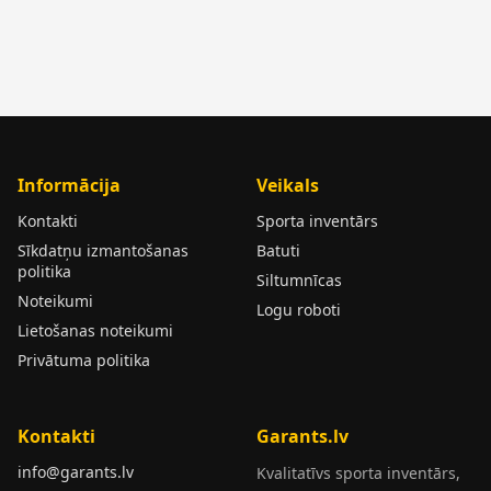
Informācija
Veikals
Kontakti
Sporta inventārs
Sīkdatņu izmantošanas
Batuti
politika
Siltumnīcas
Noteikumi
Logu roboti
Lietošanas noteikumi
Privātuma politika
Kontakti
Garants.lv
info@garants.lv
Kvalitatīvs sporta inventārs,