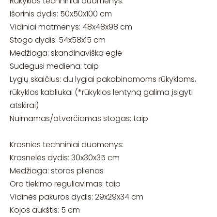
Rūkyklos techniniai duomenys:
Išorinis dydis: 50x50x100 cm
Vidiniai matmenys: 48x48x98 cm
Stogo dydis: 54x58x15 cm
Medžiaga: skandinaviška eglė
Sudegusi mediena: taip
Lygių skaičius: du lygiai pakabinamoms rūkykloms,
rūkyklos kabliukai (*rūkyklos lentyną galima įsigyti
atskirai)
Nuimamas/atverčiamas stogas: taip
Krosnies techniniai duomenys:
Krosnelės dydis: 30x30x35 cm
Medžiaga: storas plienas
Oro tiekimo reguliavimas: taip
Vidinės pakuros dydis: 29x29x34 cm
Kojos aukštis: 5 cm