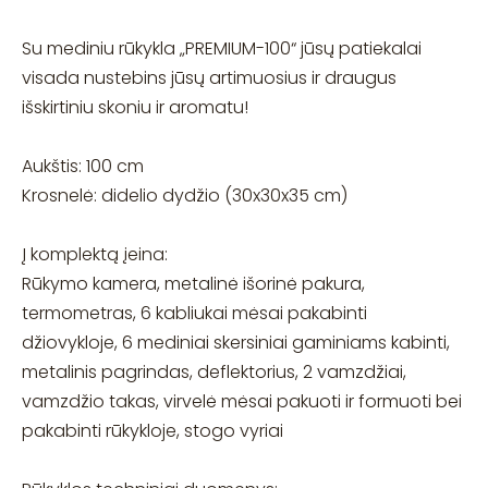
Su mediniu rūkykla „PREMIUM-100“ jūsų patiekalai
visada nustebins jūsų artimuosius ir draugus
išskirtiniu skoniu ir aromatu!
Aukštis: 100 cm
Krosnelė: didelio dydžio (30x30x35 cm)
Į komplektą įeina:
Rūkymo kamera, metalinė išorinė pakura,
termometras, 6 kabliukai mėsai pakabinti
džiovykloje, 6 mediniai skersiniai gaminiams kabinti,
metalinis pagrindas, deflektorius, 2 vamzdžiai,
vamzdžio takas, virvelė mėsai pakuoti ir formuoti bei
pakabinti rūkykloje, stogo vyriai