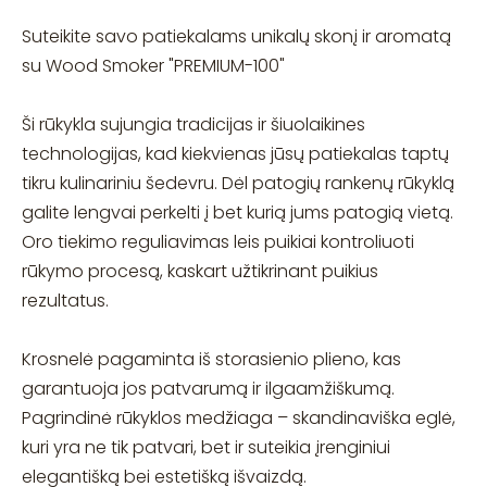
Suteikite savo patiekalams unikalų skonį ir aromatą
su Wood Smoker "PREMIUM-100"
Ši rūkykla sujungia tradicijas ir šiuolaikines
technologijas, kad kiekvienas jūsų patiekalas taptų
tikru kulinariniu šedevru. Dėl patogių rankenų rūkyklą
galite lengvai perkelti į bet kurią jums patogią vietą.
Oro tiekimo reguliavimas leis puikiai kontroliuoti
rūkymo procesą, kaskart užtikrinant puikius
rezultatus.
Krosnelė pagaminta iš storasienio plieno, kas
garantuoja jos patvarumą ir ilgaamžiškumą.
Pagrindinė rūkyklos medžiaga – skandinaviška eglė,
kuri yra ne tik patvari, bet ir suteikia įrenginiui
elegantišką bei estetišką išvaizdą.