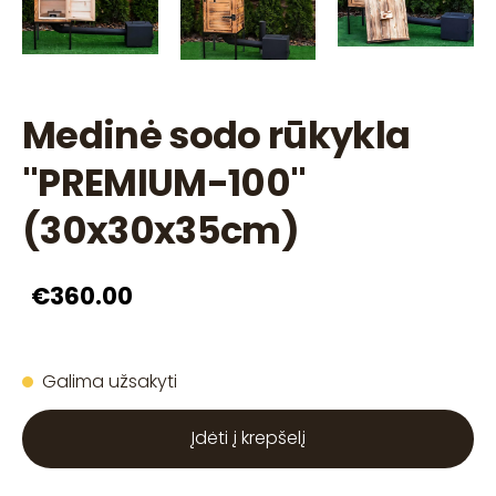
Medinė sodo rūkykla
"PREMIUM-100"
(30x30x35cm)
€360.00
Galima užsakyti
Įdėti į krepšelį