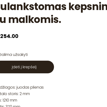
Sulankstomas kepsni
u malkomis.
254.00
Galima užsakyti
Įdėti į krepšelį
džiagos: juodas plienas
alo storis: 2 mm
is: 1210 mm
tis: 370 mm