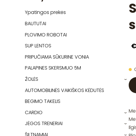
Ypatingos prekės
s
BAUTUTAI
PLOVIMO ROBOTAI
€
SUP LENTOS
PRIPUČIAMA SŪKURINE VONIA
PALAPINES SKERSMUO 5M
ŽOLĖS
›
AUTOMOBILINĖS VAIKIŠKOS KĖDUTĖS
BEGIMO TAKELIS
Me
CARDIO
›
Met
JĖGOS TRENERIAI
›
Ilg
ŠILTNAMIAI
Plo
›