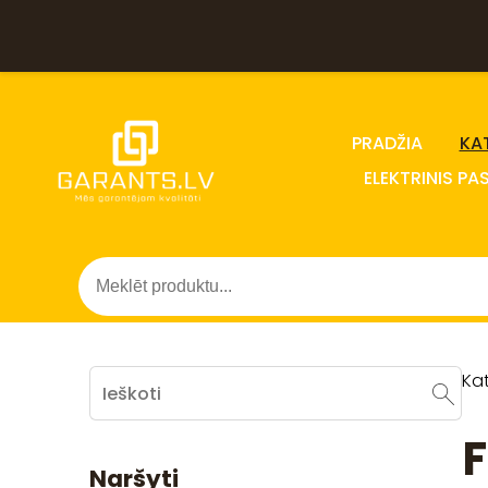
PRADŽIA
KA
ELEKTRINIS PA
Ka
F
Naršyti