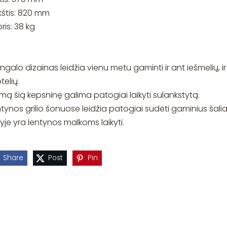
kštis: 820 mm
ris: 38 kg
galo dizainas leidžia vienu metu gaminti ir ant iešmelių, ir
telių.
mą šią kepsninę galima patogiai laikyti sulankstytą.
tynos grilio šonuose leidžia patogiai sudėti gaminius šali
lyje yra lentynos malkoms laikyti.
Share
Post
Pin