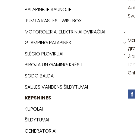
Au
PALAPINEJE SAUNOJE
Svo
JUMTA KASTES TWISTBOX
MOTOROLERIAI ELEKTRINIAI DVIRAČIAI
›
Man
GLAMPING PALAPINĖS
›
gro
SLĖGIO PLOVIKLIAI
Žie
›
Len
BIROJA UN GAMING KRĒSLI
Gri
SODO BALDAI
SAULES VANDENS ŠILDYTUVAI
KEPSNINES
KUPOLAI
ŠILDYTUVAI
GENERATORIAI