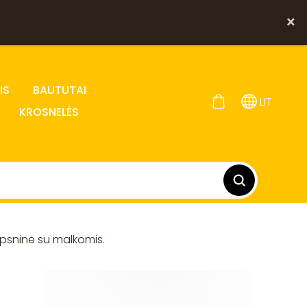
×
IS
BAUTUTAI
LIT
KROSNELĖS
psninė su malkomis.