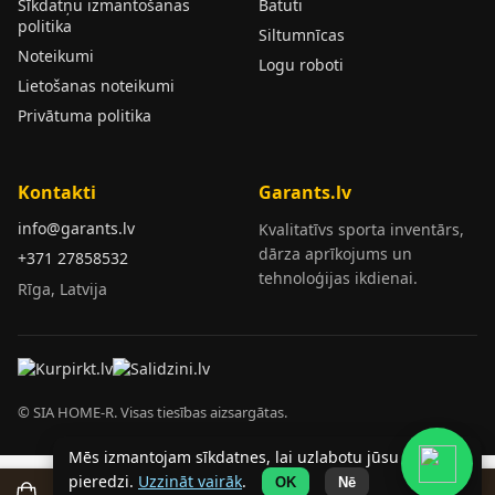
Sīkdatņu izmantošanas
Batuti
politika
Siltumnīcas
Noteikumi
Logu roboti
Lietošanas noteikumi
Privātuma politika
Kontakti
Garants.lv
info@garants.lv
Kvalitatīvs sporta inventārs,
dārza aprīkojums un
+371 27858532
tehnoloģijas ikdienai.
Rīga, Latvija
© SIA HOME-R. Visas tiesības aizsargātas.
Mēs izmantojam sīkdatnes, lai uzlabotu jūsu
pieredzi.
Uzzināt vairāk
.
OK
Nē