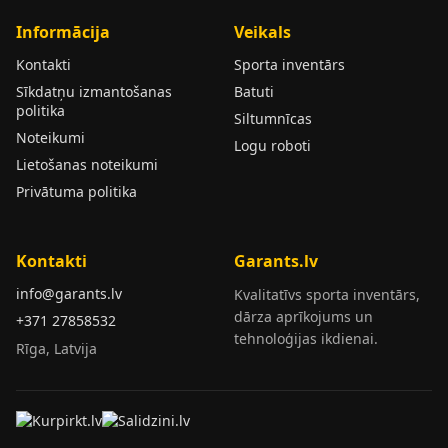
Informācija
Veikals
Kontakti
Sporta inventārs
Sīkdatņu izmantošanas
Batuti
politika
Siltumnīcas
Noteikumi
Logu roboti
Lietošanas noteikumi
Privātuma politika
Kontakti
Garants.lv
info@garants.lv
Kvalitatīvs sporta inventārs,
dārza aprīkojums un
+371 27858532
tehnoloģijas ikdienai.
Rīga, Latvija