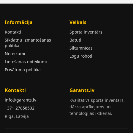
Informācija
Veikals
Kontakti
Sporta inventārs
Sīkdatņu izmantošanas
Batuti
politika
Siltumnīcas
Noteikumi
Logu roboti
Lietošanas noteikumi
Privātuma politika
Kontakti
Garants.lv
info@garants.lv
Kvalitatīvs sporta inventārs,
dārza aprīkojums un
+371 27858532
tehnoloģijas ikdienai.
Rīga, Latvija