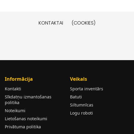
KONTAKTAI
(COOKIES)
Informācija
Veikals
Kontakti
Sporta inventārs
Sīkdatņu izmantošanas
Batuti
politika
Siltumnīcas
Noteikumi
Logu roboti
Lietošanas noteikumi
Privātuma politika