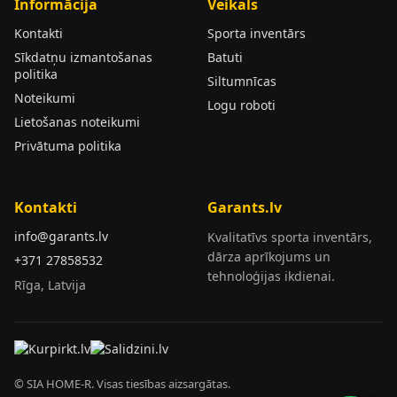
Informācija
Veikals
Kontakti
Sporta inventārs
Sīkdatņu izmantošanas
Batuti
politika
Siltumnīcas
Noteikumi
Logu roboti
Lietošanas noteikumi
Privātuma politika
Kontakti
Garants.lv
info@garants.lv
Kvalitatīvs sporta inventārs,
dārza aprīkojums un
+371 27858532
tehnoloģijas ikdienai.
Rīga, Latvija
© SIA HOME-R. Visas tiesības aizsargātas.