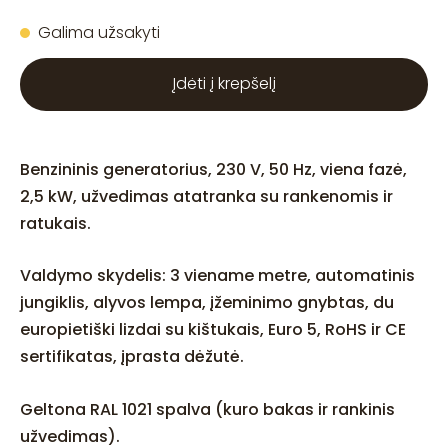
Galima užsakyti
Įdėti į krepšelį
Benzininis generatorius, 230 V, 50 Hz, viena fazė,
2,5 kW, užvedimas atatranka su rankenomis ir
ratukais.
Valdymo skydelis: 3 viename metre, automatinis
jungiklis, alyvos lempa, įžeminimo gnybtas, du
europietiški lizdai su kištukais, Euro 5, RoHS ir CE
sertifikatas, įprasta dėžutė.
Geltona RAL 1021 spalva (kuro bakas ir rankinis
užvedimas).