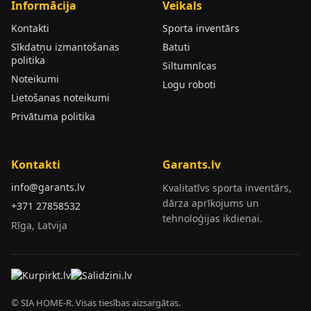
Informācija
Veikals
Kontakti
Sporta inventārs
Sīkdatņu izmantošanas
Batuti
politika
Siltumnīcas
Noteikumi
Logu roboti
Lietošanas noteikumi
Privātuma politika
Kontakti
Garants.lv
info@garants.lv
Kvalitatīvs sporta inventārs,
dārza aprīkojums un
+371 27858532
tehnoloģijas ikdienai.
Rīga, Latvija
© SIA HOME-R. Visas tiesības aizsargātas.