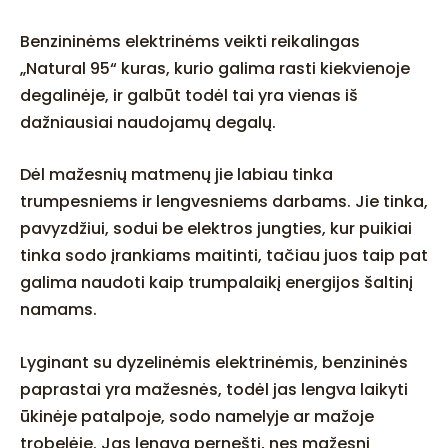
Benzininėms elektrinėms veikti reikalingas
„Natural 95“ kuras, kurio galima rasti kiekvienoje
degalinėje, ir galbūt todėl tai yra vienas iš
dažniausiai naudojamų degalų.
Dėl mažesnių matmenų jie labiau tinka
trumpesniems ir lengvesniems darbams. Jie tinka,
pavyzdžiui, sodui be elektros jungties, kur puikiai
tinka sodo įrankiams maitinti, tačiau juos taip pat
galima naudoti kaip trumpalaikį energijos šaltinį
namams.
Lyginant su dyzelinėmis elektrinėmis, benzininės
paprastai yra mažesnės, todėl jas lengva laikyti
ūkinėje patalpoje, sodo namelyje ar mažoje
trobelėje. Jas lengva pernešti, nes mažesni