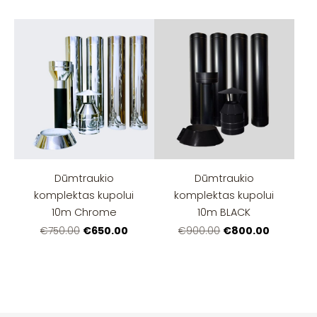
Dūmtraukio
Dūmtraukio
komplektas kupolui
komplektas kupolui
10m Chrome
10m BLACK
€650.00
€800.00
€750.00
€900.00