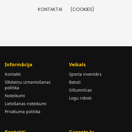
KONTAKTAI
(COOKIES)
Informācija
Veikals
Kontakti
Sporta inventārs
Sīkdatņu izmantošanas
Batuti
politika
Siltumnīcas
Noteikumi
Logu roboti
Lietošanas noteikumi
Privātuma politika