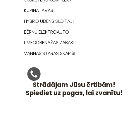
KŪPINĀTAVAS
HYBRID ŪDENS SILDĪTĀJI
BĒRNU ELEKTROAUTO
LIMFODRENĀŽAS ZĀBAKI
VANNASISTABAS SKAPĪŠI
Strādājam Jūsu ērtibām!
Spiediet uz pogas, lai zvanītu!