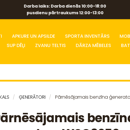
Darba laiks: Darba dienās 10:00-18:00
pusdienu pārtraukums 12:00-13:00
I
APKURE UN APSILDE
SPORTA INVENTĀRS
MOBĪ
SUP DĒĻI
ZVANU TELTIS
DĀRZA MĒBELES
BAT
IKALS
ĢENERĀTORI
Pārnēsājamais benzīna ģenerato
ārnēsājamais benzīn