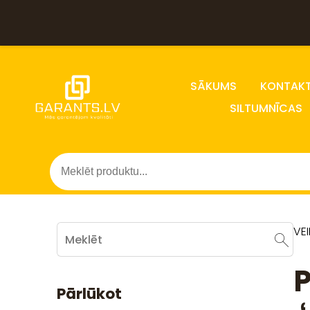
SĀKUMS
KONTAKT
SILTUMNĪCAS
VE
P
Pārlūkot