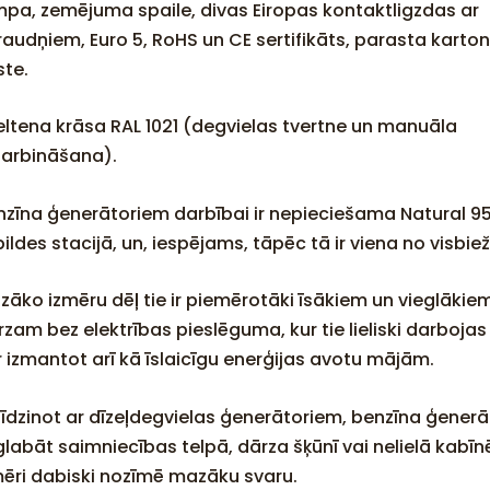
mpa, zemējuma spaile, divas Eiropas kontaktligzdas ar
raudņiem, Euro 5, RoHS un CE sertifikāts, parasta karto
ste.
eltena krāsa RAL 1021 (degvielas tvertne un manuāla
darbināšana).
nzīna ģenerātoriem darbībai ir nepieciešama Natural 95 
pildes stacijā, un, iespējams, tāpēc tā ir viena no visb
zāko izmēru dēļ tie ir piemērotāki īsākiem un vieglākie
rzam bez elektrības pieslēguma, kur tie lieliski darboj
r izmantot arī kā īslaicīgu enerģijas avotu mājām.
līdzinot ar dīzeļdegvielas ģenerātoriem, benzīna ģenerāt
glabāt saimniecības telpā, dārza šķūnī vai nelielā kabīn
mēri dabiski nozīmē mazāku svaru.