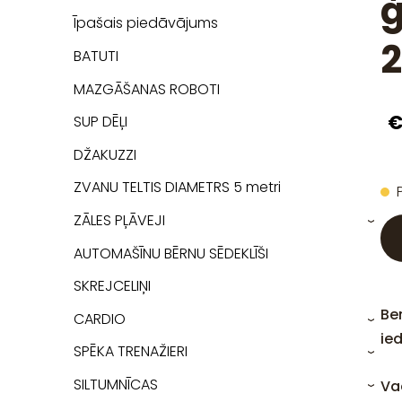
ģ
Īpašais piedāvājums
2
BATUTI
MAZGĀŠANAS ROBOTI
€
SUP DĒĻI
DŽAKUZZI
ZVANU TELTIS DIAMETRS 5 metri
ZĀLES PĻĀVEJI
›
AUTOMAŠĪNU BĒRNU SĒDEKLĪŠI
SKREJCELIŅI
Ben
CARDIO
›
ie
SPĒKA TRENAŽIERI
›
SILTUMNĪCAS
Va
›