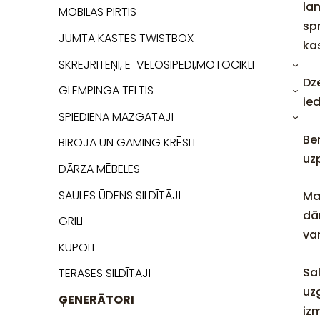
la
MOBĪLĀS PIRTIS
sp
JUMTA KASTES TWISTBOX
ka
SKREJRITEŅI, E-VELOSIPĒDI,MOTOCIKLI
›
Dz
GLEMPINGA TELTIS
›
ie
SPIEDIENA MAZGĀTĀJI
›
Be
BIROJA UN GAMING KRĒSLI
uz
DĀRZA MĒBELES
SAULES ŪDENS SILDĪTĀJI
Ma
dā
GRILI
va
KUPOLI
Sa
TERASES SILDĪTAJI
uz
ĢENERĀTORI
iz