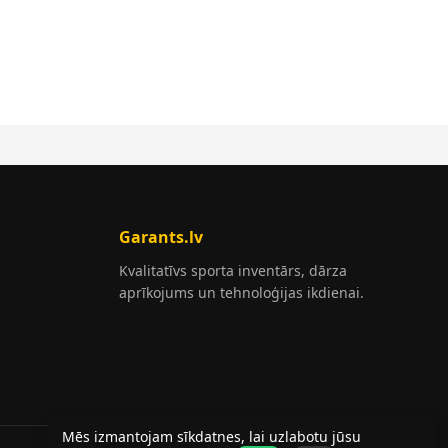
Garants.lv
Kvalitatīvs sporta inventārs, dārza
aprīkojums un tehnoloģijas ikdienai.
Mēs izmantojam sīkdatnes, lai uzlabotu jūsu