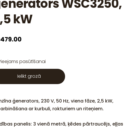
enerators WSC3250,
,5 kW
479.00
Pieejams pasūtīšanai
Ielikt grozā
zīna ģenerators, 230 V, 50 Hz, viena fāze, 2,5 kW,
darbināšana ar kurbuli, rokturiem un riteņiem.
dības panelis: 3 vienā metrā, ķēdes pārtraucējs, eļļas