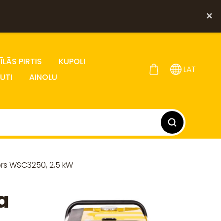
×
LĀS PIRTIS
KUPOLI
LAT
UTI
AINOLU
rs WSC3250, 2,5 kW
a