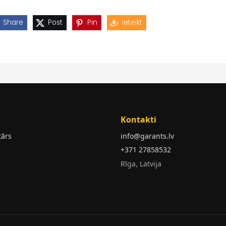
Share
Post
Pin
Ieteikt
Kontakti
tārs
info@garants.lv
+371 27858532
Rīga, Latvija