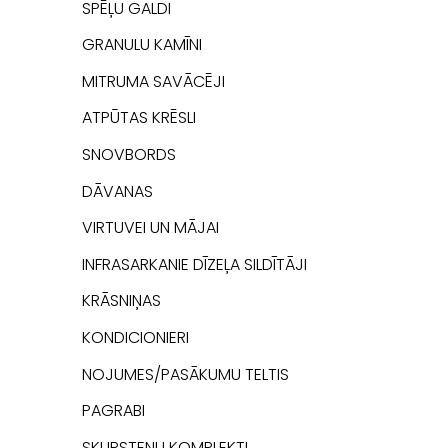
SPĒĻU GALDI
GRANULU KAMĪNI
MITRUMA SAVĀCĒJI
ATPŪTAS KRĒSLI
SNOVBORDS
DĀVANAS
VIRTUVEI UN MĀJAI
INFRASARKANIE DĪZEĻA SILDĪTĀJI
KRĀSNIŅAS
KONDICIONIERI
NOJUMES/PASĀKUMU TELTIS
PAGRABI
SKURSTEŅU KOMPLEKTI