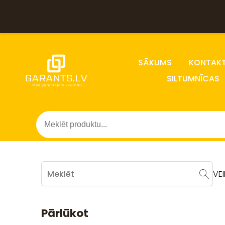
SĀKUMS
KONTAKT
SILTUMNĪCAS
VE
Pārlūkot