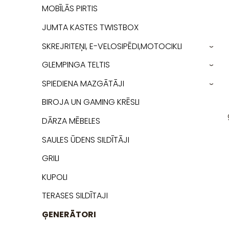
MOBĪLĀS PIRTIS
JUMTA KASTES TWISTBOX
SKREJRITEŅI, E-VELOSIPĒDI,MOTOCIKLI
›
GLEMPINGA TELTIS
›
SPIEDIENA MAZGĀTĀJI
›
BIROJA UN GAMING KRĒSLI
DĀRZA MĒBELES
SAULES ŪDENS SILDĪTĀJI
GRILI
KUPOLI
TERASES SILDĪTAJI
ĢENERĀTORI