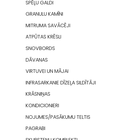
SPĒĻU GALDI
GRANULU KAMĪNI
MITRUMA SAVĀCĒJI
ATPŪTAS KRĒSLI
SNOVBORDS
DĀVANAS
VIRTUVEI UN MĀJAI
INFRASARKANIE DĪZEĻA SILDĪTĀJI
KRĀSNIŅAS
KONDICIONIERI
NOJUMES/PASĀKUMU TELTIS
PAGRABI
SKURSTEŅU KOMPLEKTI