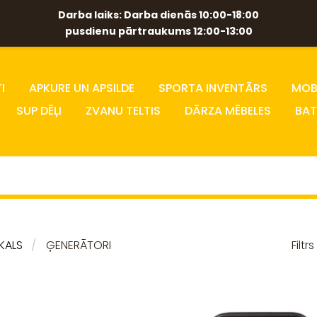
Darba laiks: Darba dienās 10:00-18:00
pusdienu pārtraukums 12:00-13:00
I
APKURE UN APSILDE
SPORTA INVENTĀRS
MOBĪ
SUP DĒĻI
ZVANU TELTIS
DĀRZA MĒBELES
BAT
IKALS
ĢENERĀTORI
Filtrs