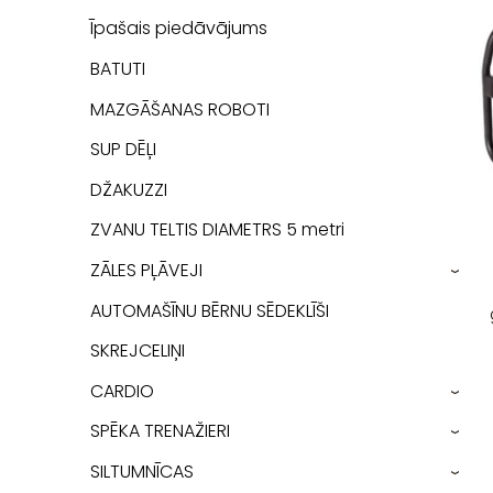
Īpašais piedāvājums
BATUTI
MAZGĀŠANAS ROBOTI
SUP DĒĻI
DŽAKUZZI
ZVANU TELTIS DIAMETRS 5 metri
ZĀLES PĻĀVEJI
›
AUTOMAŠĪNU BĒRNU SĒDEKLĪŠI
SKREJCELIŅI
CARDIO
›
SPĒKA TRENAŽIERI
›
SILTUMNĪCAS
›