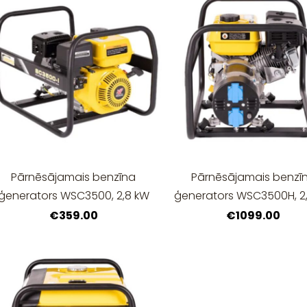
Pārnēsājamais benzīna
Pārnēsājamais benzī
ģenerators WSC3500, 2,8 kW
ģenerators WSC3500H, 2
€359.00
€1099.00