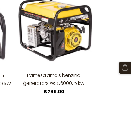
Pārnēsājamais benzīna
na
ģenerators WSC6000, 5 kW
,8 kW
€789.00