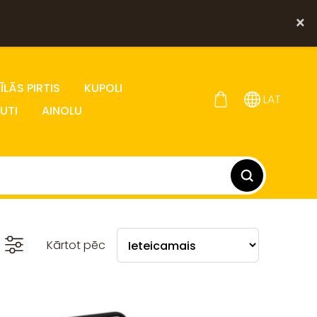
×
LĀS PIRTIS
KUPOLI
LAT
UTI
AINOLU
Kārtot pēc