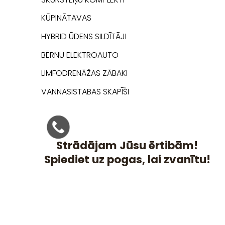
KŪPINĀTAVAS
HYBRID ŪDENS SILDĪTĀJI
BĒRNU ELEKTROAUTO
LIMFODRENĀŽAS ZĀBAKI
VANNASISTABAS SKAPĪŠI
Strādājam Jūsu ērtibām!
Spiediet uz pogas, lai zvanītu!