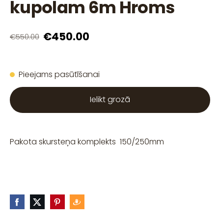
kupolam 6m Hroms
€450.00
€550.00
Pieejams pasūtīšanai
Ielikt grozā
Pakota skursteņa komplekts 150/250mm