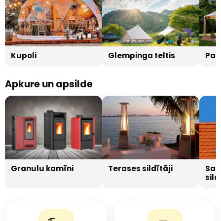
Kupoli
Glempinga teltis
Pas
Apkure un apsilde
Granulu kamīni
Terases sildītāji
Sau
sild