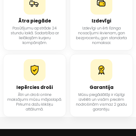
Ātra piegāde
Izdevīgi
Pasūtījumu apstrāde 24
Izdevīgi un ērti līzinga
stundu laikā. Sadarbība ar
nosacījumi ikvienam, gan
lielākajām kurjeru
bezprocentu, gan standarta
kompānijām.
nomaksai.
Iepērcies droši
Garantija
Ātri un droši online
Mūsu piegādātāji ir rūpīgi
maksājumi mūsu mājaslapā.
izvēlēti un visām precēm
Pirkums dažu klikšķu
nodrošinām vismaz 2 gadu
attālumā.
garantiju.