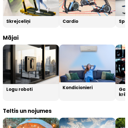
Skrejceliņi
Cardio
Spē
Mājai
Kondicionieri
Logu roboti
Gam
krēs
Teltis un nojumes