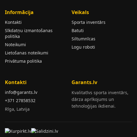
Informācija
Veikals
Kontakti
Sporta inventārs
Sīkdatņu izmantošanas
Batuti
politika
Siltumnīcas
Noteikumi
Logu roboti
Lietošanas noteikumi
Privātuma politika
Kontakti
Garants.lv
info@garants.lv
Kvalitatīvs sporta inventārs,
dārza aprīkojums un
+371 27858532
tehnoloģijas ikdienai.
Rīga, Latvija