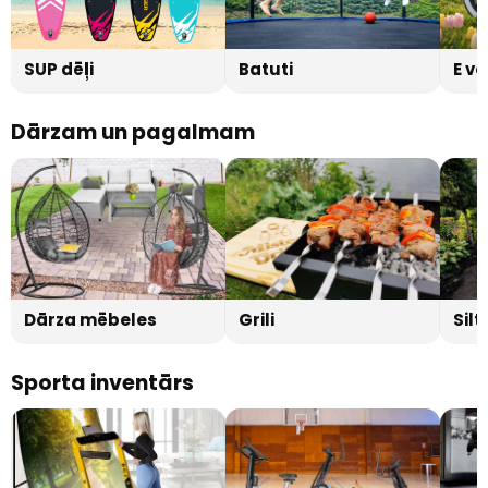
SUP dēļi
Batuti
E ve
Dārzam un pagalmam
Dārza mēbeles
Grili
Sil
Sporta inventārs