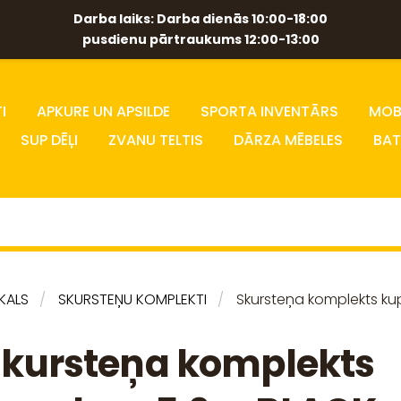
Darba laiks: Darba dienās 10:00-18:00
pusdienu pārtraukums 12:00-13:00
I
APKURE UN APSILDE
SPORTA INVENTĀRS
MOBĪ
SUP DĒĻI
ZVANU TELTIS
DĀRZA MĒBELES
BAT
IKALS
SKURSTEŅU KOMPLEKTI
Skursteņa komplekts k
kursteņa komplekts