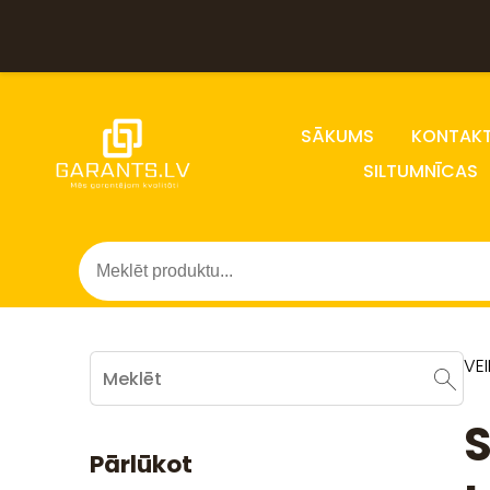
SĀKUMS
KONTAKT
SILTUMNĪCAS
VE
S
Pārlūkot