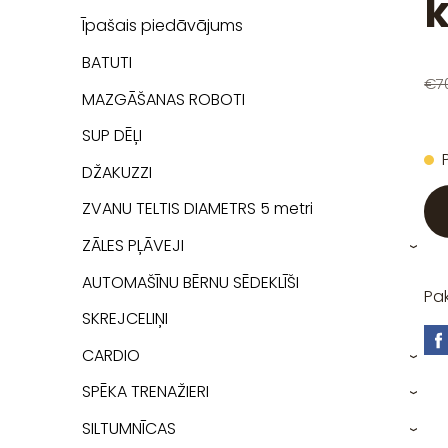
Īpašais piedāvājums
BATUTI
€7
MAZGĀŠANAS ROBOTI
SUP DĒĻI
DŽAKUZZI
ZVANU TELTIS DIAMETRS 5 metri
ZĀLES PĻĀVEJI
›
AUTOMAŠĪNU BĒRNU SĒDEKLĪŠI
Pa
SKREJCELIŅI
CARDIO
›
SPĒKA TRENAŽIERI
›
SILTUMNĪCAS
›