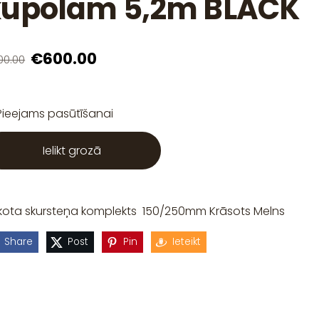
kupolam 5,2m BLACK
€600.00
00.00
Pieejams pasūtīšanai
Ielikt grozā
kota skursteņa komplekts 150/250mm Krāsots Melns
Share
Post
Pin
Ieteikt