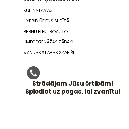
KŪPINĀTAVAS
HYBRID ŪDENS SILDĪTĀJI
BĒRNU ELEKTROAUTO
LIMFODRENĀŽAS ZĀBAKI
VANNASISTABAS SKAPĪŠI
Strādājam Jūsu ērtibām!
Spiediet uz pogas, lai zvanītu!