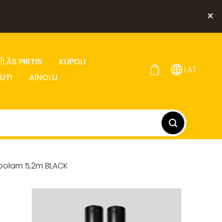
×
LĀS PIRTIS
KUPOLI
LAT
UTI
AINOLU
upolam 5,2m BLACK