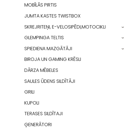
MOBĪLĀS PIRTIS
JUMTA KASTES TWISTBOX
SKREJRITEŅI, E-VELOSIPĒDI,MOTOCIKLI
›
GLEMPINGA TELTIS
›
SPIEDIENA MAZGĀTĀJI
›
BIROJA UN GAMING KRĒSLI
DĀRZA MĒBELES
SAULES ŪDENS SILDĪTĀJI
GRILI
KUPOLI
TERASES SILDĪTAJI
ĢENERĀTORI