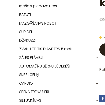
Īpašais piedāvājums
BATUTI
€9
MAZGĀŠANAS ROBOTI
SUP DĒĻI
DŽAKUZZI
ZVANU TELTIS DIAMETRS 5 metri
ZĀLES PĻĀVEJI
›
AUTOMAŠĪNU BĒRNU SĒDEKLĪŠI
Pa
SKREJCELIŅI
CARDIO
›
SPĒKA TRENAŽIERI
›
SILTUMNĪCAS
›