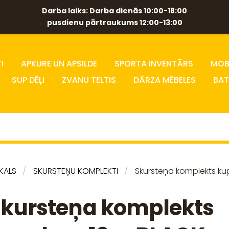
Darba laiks: Darba dienās 10:00-18:00
pusdienu pārtraukums 12:00-13:00
I
APKURE UN APSILDE
SPORTA INVENTĀRS
MOBĪ
SUP DĒĻI
ZVANU TELTIS
DĀRZA MĒBELES
BAT
IKALS
SKURSTEŅU KOMPLEKTI
Skursteņa komplekts k
kursteņa komplekts