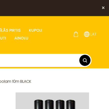
×
LĀS PIRTIS
KUPOLI
LAT
UTI
AINOLU
upolam 10m BLACK