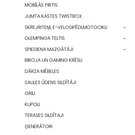
MOBĪLĀS PIRTIS
JUMTA KASTES TWISTBOX
SKREJRITEŅI, E-VELOSIPĒDI,MOTOCIKLI
›
GLEMPINGA TELTIS
›
SPIEDIENA MAZGĀTĀJI
›
BIROJA UN GAMING KRĒSLI
DĀRZA MĒBELES
SAULES ŪDENS SILDĪTĀJI
GRILI
KUPOLI
TERASES SILDĪTAJI
ĢENERĀTORI