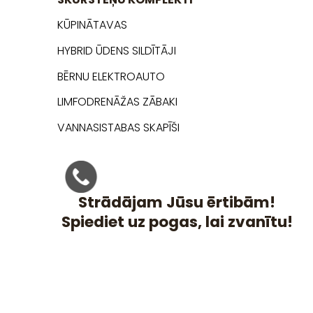
KŪPINĀTAVAS
HYBRID ŪDENS SILDĪTĀJI
BĒRNU ELEKTROAUTO
LIMFODRENĀŽAS ZĀBAKI
VANNASISTABAS SKAPĪŠI
Strādājam Jūsu ērtibām!
Spiediet uz pogas, lai zvanītu!