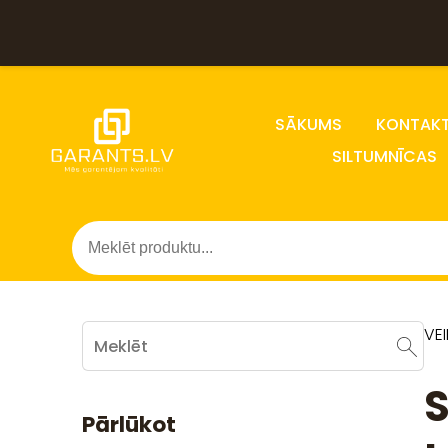
SĀKUMS
KONTAKT
SILTUMNĪCAS
VE
S
Pārlūkot