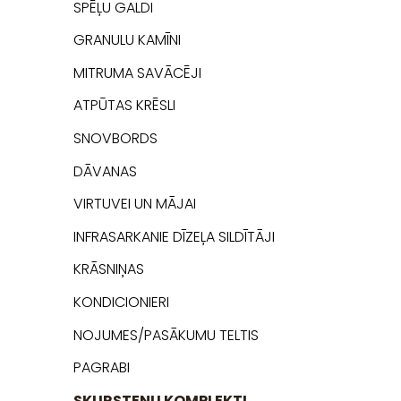
SPĒĻU GALDI
GRANULU KAMĪNI
MITRUMA SAVĀCĒJI
ATPŪTAS KRĒSLI
SNOVBORDS
DĀVANAS
VIRTUVEI UN MĀJAI
INFRASARKANIE DĪZEĻA SILDĪTĀJI
KRĀSNIŅAS
KONDICIONIERI
NOJUMES/PASĀKUMU TELTIS
PAGRABI
SKURSTEŅU KOMPLEKTI