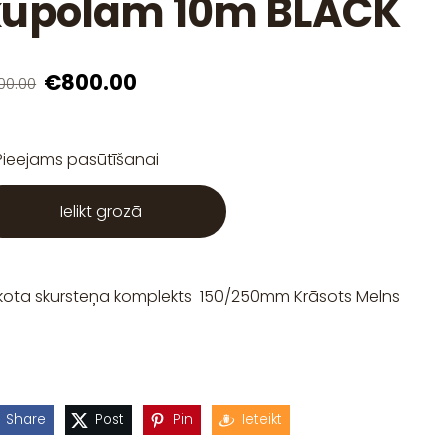
kupolam 10m BLACK
€800.00
00.00
Pieejams pasūtīšanai
Ielikt grozā
kota skursteņa komplekts 150/250mm Krāsots Melns
Share
Post
Pin
Ieteikt