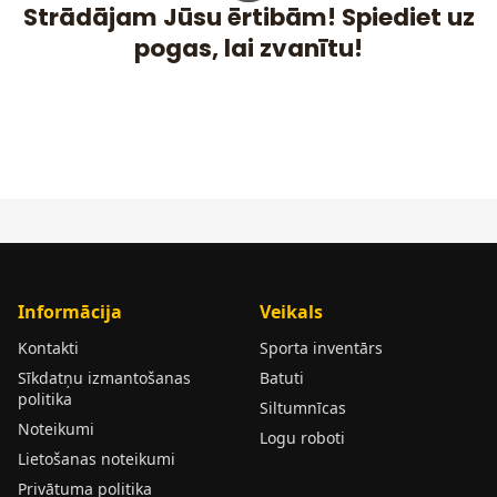
Strādājam Jūsu ērtibām! Spiediet uz
pogas, lai zvanītu!
Informācija
Veikals
Kontakti
Sporta inventārs
Sīkdatņu izmantošanas
Batuti
politika
Siltumnīcas
Noteikumi
Logu roboti
Lietošanas noteikumi
Privātuma politika