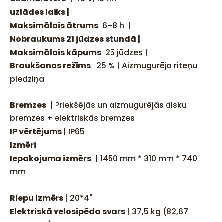
uzlādes laiks |
Maksimālais ātrums
6–8 h |
Nobraukums 21 jūdzes stundā |
Maksimālais kāpums
25 jūdzes |
Braukšanas režīms
25 % | Aizmugurējo riteņu
piedziņa
Bremzes
| Priekšējās un aizmugurējās disku
bremzes + elektriskās bremzes
IP vērtējums
| IP65
Izmēri
Iepakojuma izmērs
| 1450 mm * 310 mm * 740
mm
Riepu izmērs
| 20*4"
Elektriskā velosipēda svars
| 37,5 kg (82,67