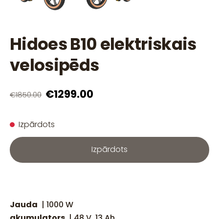
Hidoes B10 elektriskais
velosipēds
€1299.00
€1850.00
Izpārdots
Izpārdots
Jauda
| 1000 W
akumulators
| 48 V, 13 Ah