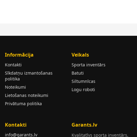
Informācija
Veikals
Kontakti
Sporta inventārs
Sīkdatņu izmantošanas
Batuti
politika
Siltumnīcas
Noteikumi
Logu roboti
Lietošanas noteikumi
Privātuma politika
Kontakti
Garants.lv
info@garants.lv
Kvalitatīvs sporta inventārs,