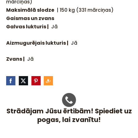
mārciņas)
Maksimālā slodze
| 150 kg (331 mārciņas)
Gaismas un zvans
Galvas lukturis |
Jā
Aizmugurējais lukturis |
Jā
Zvans |
Jā
Strādājam Jūsu ērtibām! Spiediet uz
pogas, lai zvanītu!