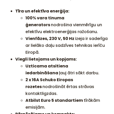
Tīra un efektīva enerģija:
100% vara tinuma
ģenerators
nodrošina vienmērīgu un
efektīvu elektroenerģijas ražošanu.
Vienfāzes, 230 V, 50 Hz
izeja ir saderīga
ar lielāko daļu sadzīves tehnikas ierīču
Eiropā.
Viegli lietojams un kopjams:
Uzticama atsitiena
iedarbināšana
ļauj ātri sākt darbu.
2 x 16A Schuko Eiropas
rozetes
nodrošināt ērtas strāvas
kontaktligzdas.
Atbilst Euro 5 standartiem
tīrākām
emisijām.