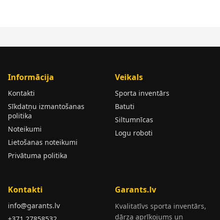
Informācija
Veikals
Kontakti
Sporta inventārs
Sīkdatņu izmantošanas
Batuti
politika
Siltumnīcas
Noteikumi
Logu roboti
Lietošanas noteikumi
Privātuma politika
Kontakti
Garants.lv
info@garants.lv
Kvalitatīvs sporta inventārs,
dārza aprīkojums un
+371 27858532