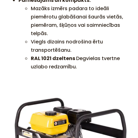
Pārnēsājams un kompakts:
Mazāks izmērs padara to ideāli
piemērotu glabāšanai šaurās vietās,
piemēram, šķūņos vai saimniecības
telpās.
Viegls dizains nodrošina ērtu
transportēšanu.
RAL 1021 dzeltens
Degvielas tvertne
uzlabo redzamību.