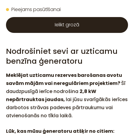
Pieejams pasūtīšanai
Ielikt grozā
Nodrošiniet sevi ar uzticamu
benzīna ģeneratoru
Meklējat uzticamu rezerves barošanas avotu
savām mājām vai neregulāriem projektiem?
Šī
daudzpusīgā ierīce nodrošina
2,8 kW
nepārtrauktas jaudas,
lai jūsu svarīgākās ierīces
darbotos strāvas padeves pārtraukumu vai
atvienošanās no tīkla laikā.
Lūk, kas mūsu ģeneratoru atšķir no citiem: