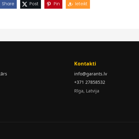
Share
Post
Pin
Ieteikt
Kontakti
tārs
info@garants.lv
+371 27858532
Rīga, Latvija