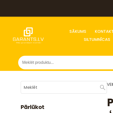
SĀKUMS
KONTAKT
SILTUMNĪCAS
VE
P
Pārlūkot