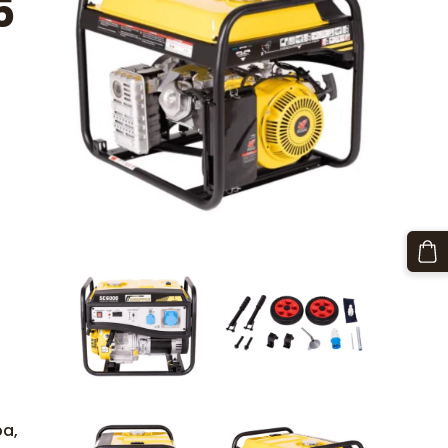
5
pa,