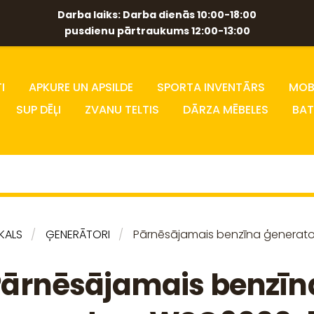
Darba laiks: Darba dienās 10:00-18:00
pusdienu pārtraukums 12:00-13:00
I
APKURE UN APSILDE
SPORTA INVENTĀRS
MOBĪ
SUP DĒĻI
ZVANU TELTIS
DĀRZA MĒBELES
BAT
IKALS
ĢENERĀTORI
Pārnēsājamais benzīna ģenerat
ārnēsājamais benzīn