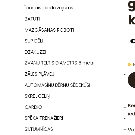
ģ
Īpašais piedāvājums
BATUTI
MAZGĀŠANAS ROBOTI
€
SUP DĒĻI
DŽAKUZZI
ZVANU TELTIS DIAMETRS 5 metri
ZĀLES PĻĀVEJI
›
AUTOMAŠĪNU BĒRNU SĒDEKLĪŠI
SKREJCELIŅI
Ben
CARDIO
›
ied
SPĒKA TRENAŽIERI
›
SILTUMNĪCAS
Vad
›