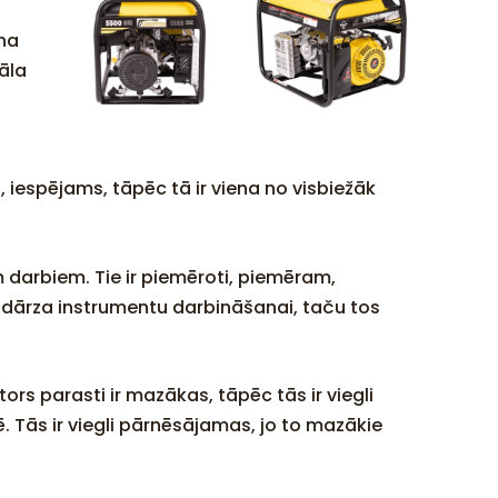
ona
āla
n, iespējams, tāpēc tā ir viena no visbiežāk
m darbiem. Tie ir piemēroti, piemēram,
as dārza instrumentu darbināšanai, taču tos
ors parasti ir mazākas, tāpēc tās ir viegli
ē. Tās ir viegli pārnēsājamas, jo to mazākie