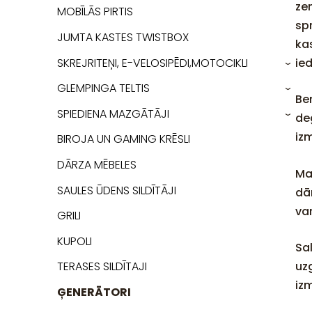
ze
MOBĪLĀS PIRTIS
sp
JUMTA KASTES TWISTBOX
ka
SKREJRITEŅI, E-VELOSIPĒDI,MOTOCIKLI
ie
›
GLEMPINGA TELTIS
›
Be
SPIEDIENA MAZGĀTĀJI
deg
›
iz
BIROJA UN GAMING KRĒSLI
DĀRZA MĒBELES
Ma
SAULES ŪDENS SILDĪTĀJI
dā
va
GRILI
KUPOLI
Sa
TERASES SILDĪTAJI
uz
iz
ĢENERĀTORI