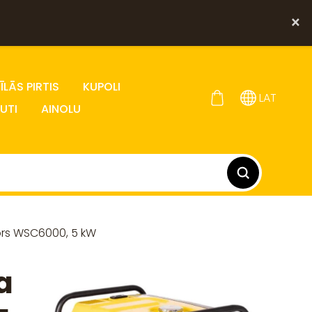
×
LĀS PIRTIS
KUPOLI
LAT
UTI
AINOLU
ors WSC6000, 5 kW
a