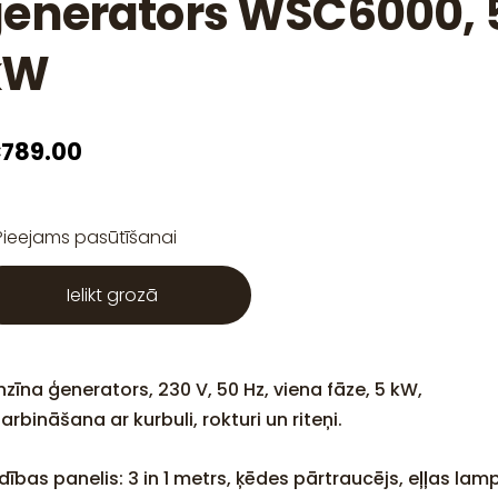
enerators WSC6000, 
kW
789.00
Pieejams pasūtīšanai
Ielikt grozā
zīna ģenerators, 230 V, 50 Hz, viena fāze, 5 kW,
arbināšana ar kurbuli, rokturi un riteņi.
ības panelis: 3 in 1 metrs, ķēdes pārtraucējs, eļļas lam