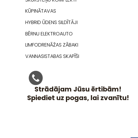
KŪPINĀTAVAS
HYBRID ŪDENS SILDĪTĀJI
BĒRNU ELEKTROAUTO
LIMFODRENĀŽAS ZĀBAKI
VANNASISTABAS SKAPĪŠI
Strādājam Jūsu ērtibām!
Spiediet uz pogas, lai zvanītu!