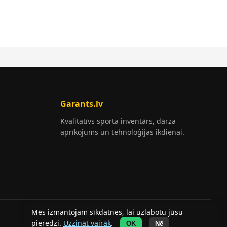
Garants.lv
Kvalitatīvs sporta inventārs, dārza
aprīkojums un tehnoloģijas ikdienai.
Mēs izmantojam sīkdatnes, lai uzlabotu jūsu
© SIA HOME-R. Visas tiesības aizsargātas.
pieredzi.
Uzzināt vairāk
.
OK
Nē