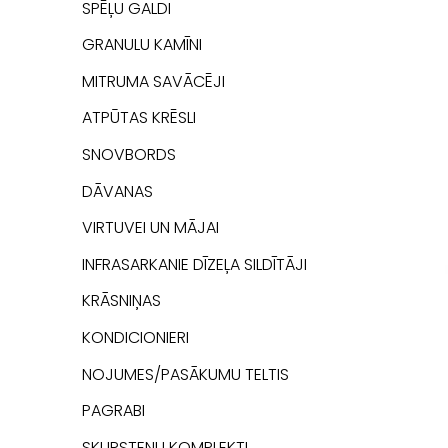
SPĒĻU GALDI
GRANULU KAMĪNI
MITRUMA SAVĀCĒJI
ATPŪTAS KRĒSLI
SNOVBORDS
DĀVANAS
VIRTUVEI UN MĀJAI
INFRASARKANIE DĪZEĻA SILDĪTĀJI
KRĀSNIŅAS
KONDICIONIERI
NOJUMES/PASĀKUMU TELTIS
PAGRABI
SKURSTEŅU KOMPLEKTI