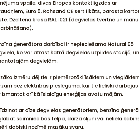
mējuma spaile, divas Eiropas kontaktligzdas ar
raudņiem, Euro 5, Rohsand CE sertifikāts, parasta kart
ste. Dzeltena krāsa RAL 1021 (degvielas tvertne un manu
darbināšana).
nzīna ģenerātora darbībai ir nepieciešama Natural 95
viela, ko var atrast katrā degvielas uzpildes stacijā, u
mantotajām degvielām.
zāko izmēru dēļ tie ir piemērotāki īsākiem un vieglākie
rzam bez elektrības pieslēguma, kur tie lieliski darboj
r izmantot arī kā īslaicīgu enerģijas avotu mājām.
līdzinot ar dīzeļdegvielas ģenerātoriem, benzīna ģenerāt
glabāt saimniecības telpā, dārza šķūnī vai nelielā kabīn
mēri dabiski nozīmē mazāku svaru.