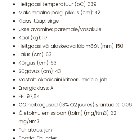
Heitgaasi temperatuur (oC): 339
Maksimaalne palgi pikkus (cm): 42
Klaasi tüüp: sirge
Ukse avamine: paremale/vasakule
Kaal (kg): 117
Heitgaasi väljalaskeava läbimõõt (mm): 150
Laius (cm): 63
Kõrgus (cm): 63
Sügavus (cm): 43
Vastab ökodisaini kriteeriumidele: jah
Energiaklass: A
EEI: 97,84
CO heitkogused (13% O2 juures) ≤ antud %: 0,06
Õietolmu emissioon (tolm) (mg/Nm3): 32
mg/Nm3
Tuhatoos: jah
Tootja: Thunder