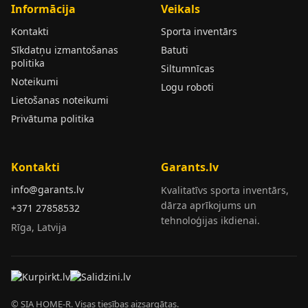
Informācija
Veikals
Kontakti
Sporta inventārs
Sīkdatņu izmantošanas
Batuti
politika
Siltumnīcas
Noteikumi
Logu roboti
Lietošanas noteikumi
Privātuma politika
Kontakti
Garants.lv
info@garants.lv
Kvalitatīvs sporta inventārs,
dārza aprīkojums un
+371 27858532
tehnoloģijas ikdienai.
Rīga, Latvija
© SIA HOME-R. Visas tiesības aizsargātas.