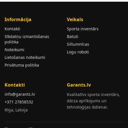
Informācija
Veikals
Kontakti
Sporta inventārs
Sīkdatņu izmantošanas
Batuti
politika
Siltumnīcas
Noteikumi
Logu roboti
Lietošanas noteikumi
Privātuma politika
Kontakti
Garants.lv
info@garants.lv
Kvalitatīvs sporta inventārs,
dārza aprīkojums un
+371 27858532
tehnoloģijas ikdienai.
Rīga, Latvija