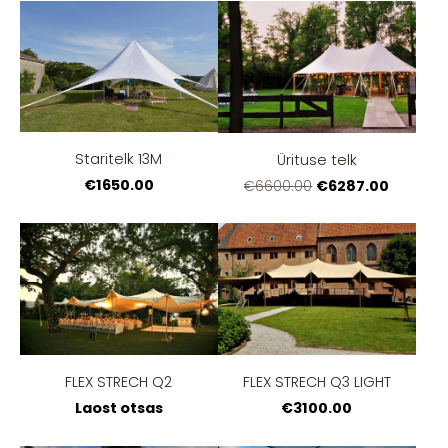
Staritelk 13M
Ürituse telk
€1650.00
€6287.00
€6600.00
FLEX STRECH Q2
FLEX STRECH Q3 LIGHT
Laost otsas
€3100.00