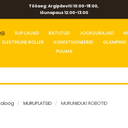
Tööaeg: Argipäeviti 10:00-18:00,
lõunapaus 12:00-13:00
OG
SUP LAUAD
BATUTUD
JOOKSURAJAD
M
ELEKTRILINE ROLLER
KONDITSIONEERID
GLAMPING 
PUUAHI
taloog
MURUPLATSID
MURUNIIDUKI ROBOTID