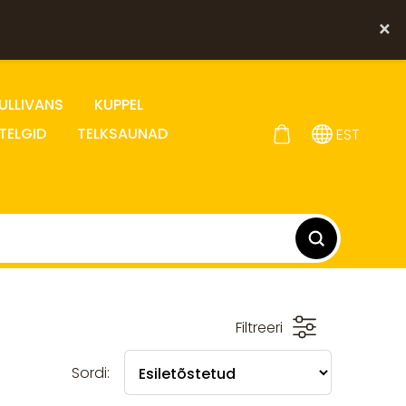
×
ULLIVANS
KUPPEL
TELGID
TELKSAUNAD
EST
Filtreeri
Sordi: