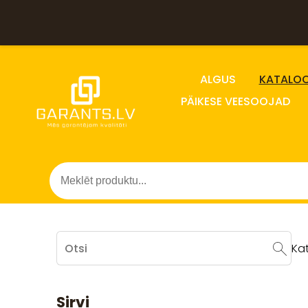
ALGUS
KATALO
PÄIKESE VEESOOJAD
Ka
Sirvi