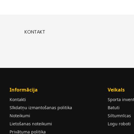
KONTAKT
Informācija
Veikals
Kontakti
Sporta inven
Sīkdatņu izmantošanas politika
Batuti
Noteikumi
Siltumnīcas
Lietošanas noteikumi
Logu roboti
Privātuma politika