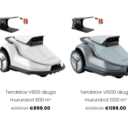
TerraMow V600 akuga
TerraMow V1000 aku
mururobot 600 m²
mururobot 1200 m²
€899.00
€1199.00
€999.00
€1299.00