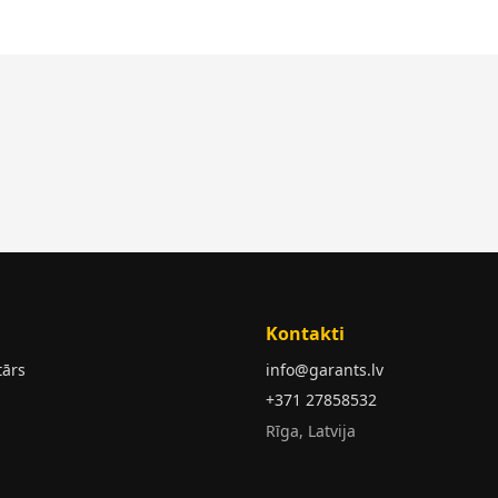
Kontakti
tārs
info@garants.lv
+371 27858532
Rīga, Latvija