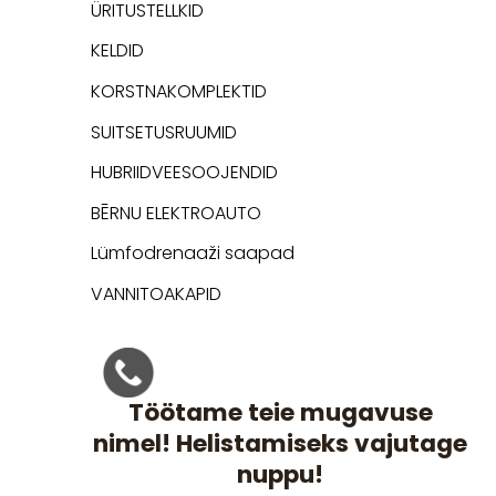
ÜRITUSTELLKID
KELDID
KORSTNAKOMPLEKTID
SUITSETUSRUUMID
HUBRIIDVEESOOJENDID
BĒRNU ELEKTROAUTO
Lümfodrenaaži saapad
VANNITOAKAPID
Töötame teie mugavuse
nimel! Helistamiseks vajutage
nuppu!