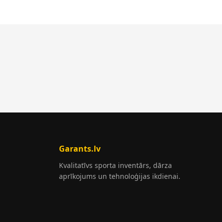
Garants.lv
Kvalitatīvs sporta inventārs, dārza
aprīkojums un tehnoloģijas ikdienai.