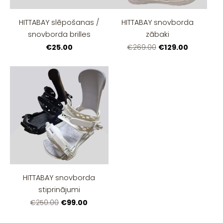
HITTABAY slēpošanas /
HITTABAY snovborda
snovborda brilles
zābaki
€25.00
€129.00
€269.00
HITTABAY snovborda
stiprinājumi
€99.00
€250.00