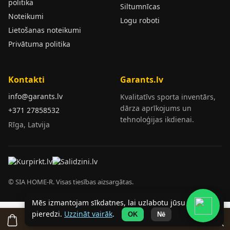
politika
Siltumnīcas
Noteikumi
Logu roboti
Lietošanas noteikumi
Privātuma politika
Kontakti
Garants.lv
info@garants.lv
Kvalitatīvs sporta inventārs,
dārza aprīkojums un
+371 27858532
tehnoloģijas ikdienai.
Rīga, Latvija
© SIA HOME-R. Visas tiesības aizsargātas.
Mēs izmantojam sīkdatnes, lai uzlabotu jūsu
pieredzi.
Uzzināt vairāk
.
OK
Nē